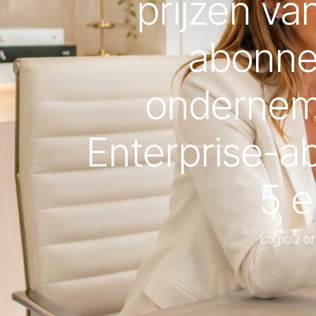
prijzen va
abonne
ondernemi
Enterprise-
5 e
LogicQ or