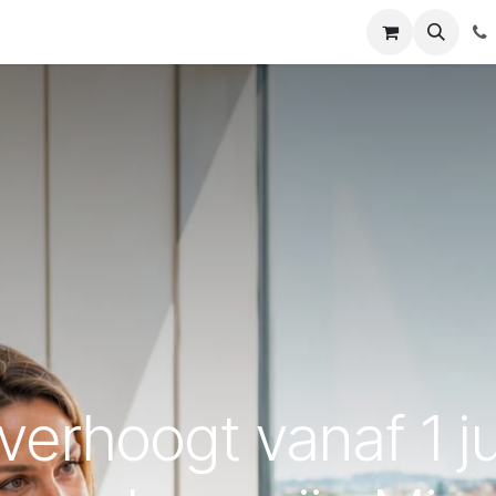
ws
Contact us
verhoogt vanaf 1 j