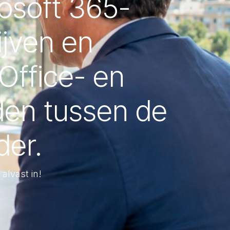
rosoft 365-
jven en
Office- en
en tussen de
der.
alvast in!