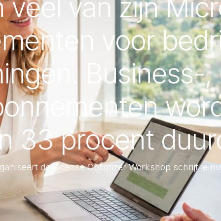
n veel van zijn Mic
menten voor bedri
ngen. Business-, 
abonnementen word
n 33 procent duur
ganiseert de License Optimizer Workshop schrijf je nu 